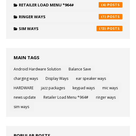
RETAILER LOAD MENU *964#
(4)
RINGER WAYS
(1)
SIM WAYS
(13)
MAIN TAGS
Android Hardware Solution
Balance Save
charging ways
Display Ways
ear speaker ways
HARDWARE
jazz packages
keypad ways
mic ways
news update
Retailer Load Menu *964#
ringer ways
sim ways
POPULAR POSTS