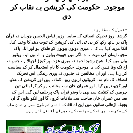
موجودہ حکومت کی کرپشن بے نقاب کر
دی
تفصیل کے مطابق :۔
گزشتہ روز تحریک انصاف کے سابقہ وزیر فیاض الحسن چوہان نے قرآن
پاک پر ہاتھ رکھ کر پی ٹی آئی کی کرپشن کے ثبوت دینے کا وعدہ کیا۔
انکا مزید کہا ہے کہ ۔ میری دونوں بیویوں کو طلاق ہو اور اللہ پاک
مجھے ایمان کی موت نہ دےاگر میں جھوٹ بولوں یہ انہوں اپنے ویڈیو
بیان میں کہا شیخ رشید احمد نے میری عزت پر کیچڑ اچھالا ہے جس نے
آج تک وفا نہیں کی یہ موجودہ حکومت کا نام استعمال کر کے سیاست
کر رہا ہے۔ اور ان مخالفین نے جنہوں نے پوری زندگی اس تحریک
انصاف کے نام سے کروڈوں اربوں روپے کمائے ہیں اور کرپشن کے علاوہ
اور کچھ نہیں کیا۔ اور عمران خان سے مخاتب ہو کر کہا باقی تین
چرمین کے کنڈیٹ سے بھی با وضو قرآن پاک پرحلف لیں گے۔ اس کے
بعد میں عمران خان صاحب سے ملاقات کروں گا اور انکو بتاوں گا ان
پچھلے اڑھائی سالوں میں این اے 56 کے اندر کس طرح عمران خان صاب
کی حکومت اور اسکی سیاست کی دھجیاں اُڈائی گئی ہیں