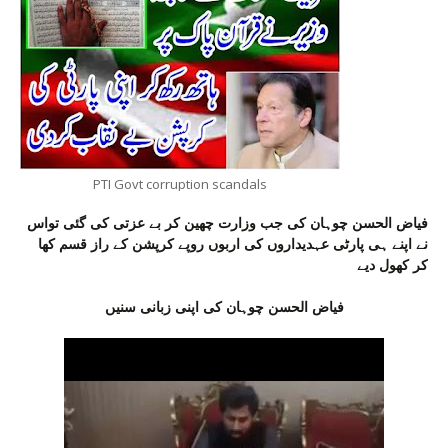
PTI Govt corruption scandals
فیاض الحسن چوہان کی جب وزارت چھین کر بے عزتی کی گئی تواس
نے اپنے ہی پارٹی عہدیداروں کی اربوں روپے کرپشن کے راز قسم کھا
کر کھول دیے
فیاض الحسن چوہان کی اپنی زبانی سنیں