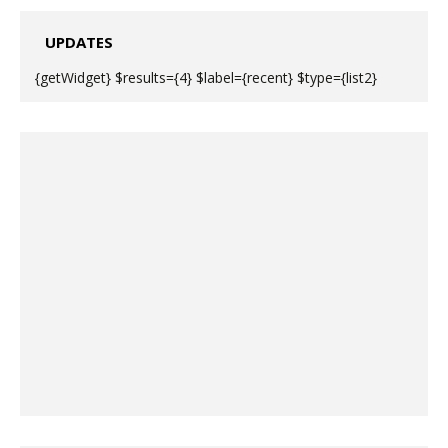
UPDATES
{getWidget} $results={4} $label={recent} $type={list2}