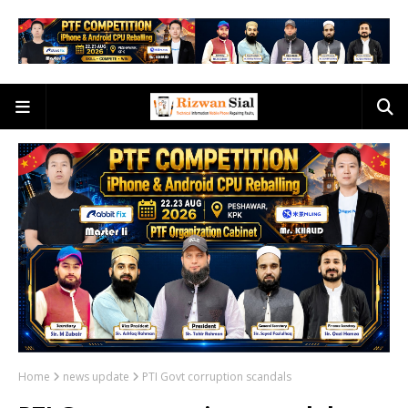
Home
news update
PTI Govt corruption scandals